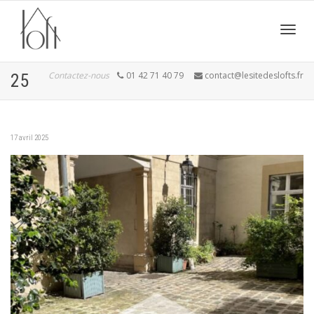
Active
Contactez-nous
01 42 71 40 79
contact@lesitedeslofts.fr
25
navig
17 avril 2025