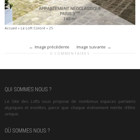
Accueil
»
Le Loft Coloré
»
25
Image précédente
Image suivante
0 COMMENTAIRES
QUI SOMMES NOUS ?
Le Site des Lofts vous propose de nombreux espaces parisiens
atypiques et insolites, parce que chaque événement mérite d’être
unique.
OÙ SOMMES NOUS ?