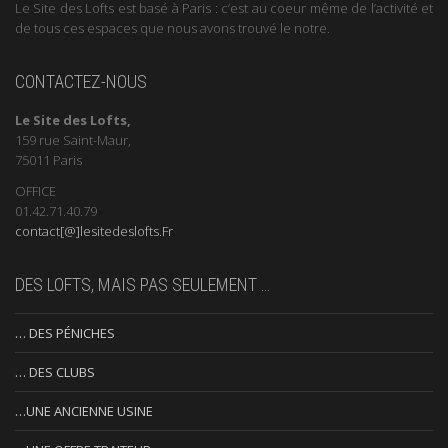
Le Site des Lofts est basé à Paris : c’est au coeur même de l’activité et
de tous ces espaces que nous avons trouvé le notre.
CONTACTEZ-NOUS
Le Site des Lofts,
159 rue Saint-Maur,
75011 Paris
OFFICE
01.42.71.40.79
contact[@]lesitedeslofts.Fr
DES LOFTS, MAIS PAS SEULEMENT …
… DES PÉNICHES
… DES CLUBS
…UNE ANCIENNE USINE