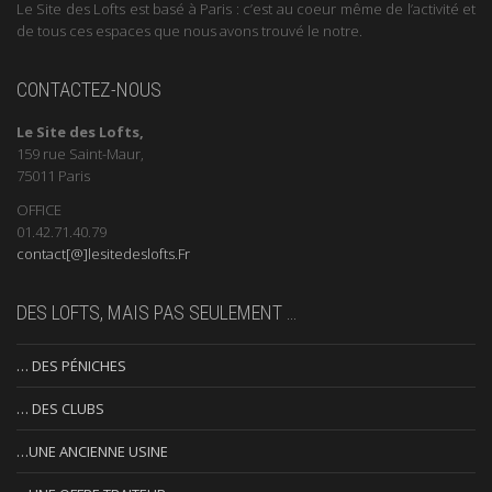
Le Site des Lofts est basé à Paris : c’est au coeur même de l’activité et
de tous ces espaces que nous avons trouvé le notre.
CONTACTEZ-NOUS
Le Site des Lofts,
159 rue Saint-Maur,
75011 Paris
OFFICE
01.42.71.40.79
contact[@]lesitedeslofts.Fr
DES LOFTS, MAIS PAS SEULEMENT …
… DES PÉNICHES
… DES CLUBS
…UNE ANCIENNE USINE