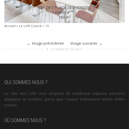
Accueil
»
Le Loft Coloré
»
19
Image précédente
Image suivante
0 COMMENTAIRES
QUI SOMMES NOUS ?
Le Site des Lofts vous propose de nombreux espaces parisiens
atypiques et insolites, parce que chaque événement mérite d’être
unique.
OÙ SOMMES NOUS ?