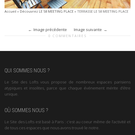
Accueil
»
Découvrez LE 58 MEETING PLACE
»
TERRASSE LE 58 MEETING PLACE
Image précédente
Image suivante
0 COMMENTAIRES
QUI SOMMES NOUS ?
Le Site des Lofts vous propose de nombreux espaces parisiens
atypiques et insolites, parce que chaque événement mérite d’être
unique.
OÙ SOMMES NOUS ?
Le Site des Lofts est basé à Paris : c’est au coeur même de l’activité et
de tous ces espaces que nous avons trouvé le notre.