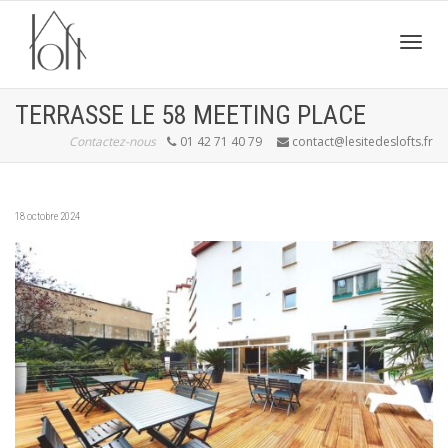
Active
TERRASSE LE 58 MEETING PLACE
Contactez-nous
01 42 71 40 79
contact@lesitedeslofts.fr
navig
18 octobre 2024