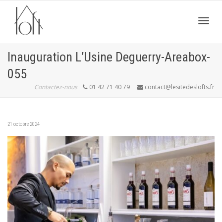
Active
Inauguration L’Usine Deguerry-Areabox-
055
navig
Contactez-nous
01 42 71 40 79
contact@lesitedeslofts.fr
21 octobre 2024