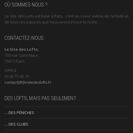
OÙ SOMMES NOUS ?
Le Site des Lofts est basé à Paris : c’est au coeur même de l’activité et
de tous ces espaces que nous avons trouvé le notre.
CONTACTEZ-NOUS
Le Site des Lofts,
159 rue Saint-Maur,
75011 Paris
OFFICE
01.42.71.40.79
contact[@]lesitedeslofts.Fr
DES LOFTS, MAIS PAS SEULEMENT …
… DES PÉNICHES
… DES CLUBS