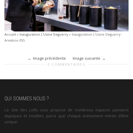
Accueil
»
Inauguration L’Usine Deguerry
»
Inauguration L’Usine Deguerry-
Areabox-055
Image précédente
Image suivante
0 COMMENTAIRES
QUI SOMMES NOUS ?
Le Site des Lofts vous propose de nombreux espaces parisiens
atypiques et insolites, parce que chaque événement mérite d’être
unique.