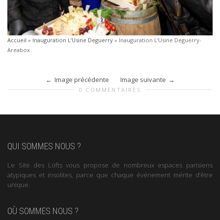
Accueil
»
Inauguration L’Usine Deguerry
»
Inauguration L’Usine Deguerry-
Areabox
Image précédente
Image suivante
0 COMMENTAIRES
QUI SOMMES NOUS ?
Le Site des Lofts vous propose de nombreux espaces parisiens
atypiques et insolites, parce que chaque événement mérite d’être
unique.
OÙ SOMMES NOUS ?