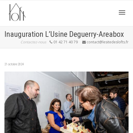
Active
Inauguration L’Usine Deguerry-Areabox
Contactez-nous
01 42 71 40 79
contact@lesitedeslofts.fr
navig
21 octobre 2024