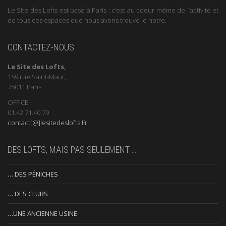
Le Site des Lofts est basé à Paris : c’est au coeur même de l’activité et
de tous ces espaces que nous avons trouvé le notre.
CONTACTEZ-NOUS
Le Site des Lofts,
159 rue Saint-Maur,
75011 Paris
OFFICE
01.42.71.40.79
contact[@]lesitedeslofts.Fr
DES LOFTS, MAIS PAS SEULEMENT …
… DES PÉNICHES
… DES CLUBS
…UNE ANCIENNE USINE