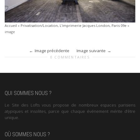
Accueil
»
Privatisation/Location, L’imprimerie Jacques London, Paris 09e
»
image
Image précédente
Image suivante
0 COMMENTAIRES
QUI SOMMES NOUS ?
Le Site des Lofts vous propose de nombreux espaces parisiens
atypiques et insolites, parce que chaque événement mérite d’être
unique.
OÙ SOMMES NOUS ?