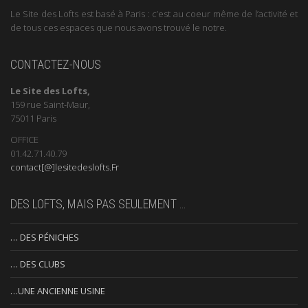
Le Site des Lofts est basé à Paris : c’est au coeur même de l’activité et
de tous ces espaces que nous avons trouvé le notre.
CONTACTEZ-NOUS
Le Site des Lofts,
159 rue Saint-Maur,
75011 Paris
OFFICE
01.42.71.40.79
contact[@]lesitedeslofts.Fr
DES LOFTS, MAIS PAS SEULEMENT …
… DES PÉNICHES
… DES CLUBS
…UNE ANCIENNE USINE