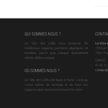
QUI SOMMES NOUS ?
CONTA
Le Site des Lofts vous propose de
Le Site 
nombreux espaces parisiens atypiques et
159 rue 
insolites, parce que chaque événement
75011 Pa
mérite d’être unique.
OFFICE
01.42.71.
contact[@
OÙ SOMMES NOUS ?
Le Site des Lofts est basé à Paris : c’est au
coeur même de l’activité et de tous ces
espaces que nous avons trouvé le notre.