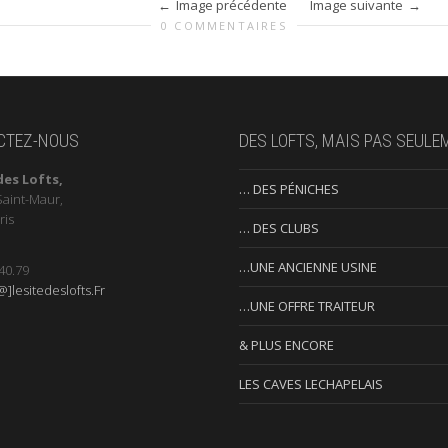
Image précédente
Image suivante
0 COMMENTAIRES
CTEZ-NOUS
DES LOFTS, MAIS PAS SEULE
des Lofts,
… DES PÉNICHES
Saint-Maur,
ris
… DES CLUBS
…UNE ANCIENNE USINE
40.79
]lesitedeslofts.Fr
…UNE OFFRE TRAITEUR
& PLUS ENCORE
LES CAVES LECHAPELAIS