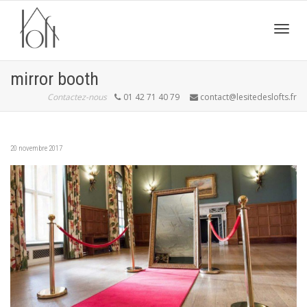
Active
mirror booth
Contactez-nous
01 42 71 40 79
contact@lesitedeslofts.fr
navig
20 novembre 2017