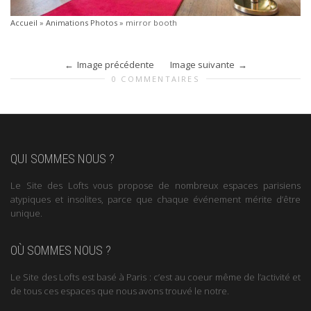
Accueil
»
Animations Photos
»
mirror booth
Image précédente
Image suivante
0 COMMENTAIRES
QUI SOMMES NOUS ?
Le Site des Lofts vous propose de nombreux espaces parisiens
atypiques et insolites, parce que chaque événement mérite d’être
unique.
OÙ SOMMES NOUS ?
Le Site des Lofts est basé à Paris : c’est au coeur même de l’activité et
de tous ces espaces que nous avons trouvé le notre.