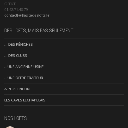
OFFICE
01.42.71.40.79
contact[@]lesitedeslofts.Fr
DES LOFTS, MAIS PAS SEULEMENT …
… DES PÉNICHES
… DES CLUBS
…UNE ANCIENNE USINE
…UNE OFFRE TRAITEUR
& PLUS ENCORE
LES CAVES LECHAPELAIS
NOS LOFTS