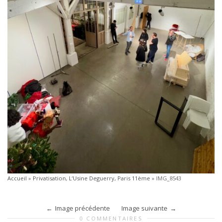
Accueil
»
Privatisation, L’Usine Deguerry, Paris 11ème
»
IMG_8543
Image précédente
Image suivante
0 COMMENTAIRES