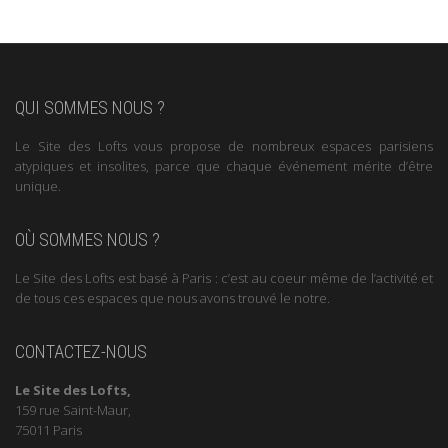
QUI SOMMES NOUS ?
Le Site des Lofts vous propose de nombreux espaces parisiens
atypiques et insolites, parce que chaque événement mérite d’être
unique.
OÙ SOMMES NOUS ?
Le Site des Lofts est basé à Paris : c’est au coeur même de l’activité et
de tous ces espaces que nous avons trouvé le notre.
CONTACTEZ-NOUS
Le Site des Lofts,
159 rue Saint-Maur,
75011 Paris