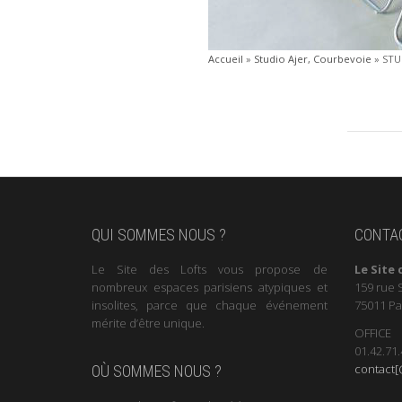
Accueil
»
Studio Ajer, Courbevoie
»
STU
QUI SOMMES NOUS ?
CONTA
Le Site des Lofts vous propose de
Le Site 
nombreux espaces parisiens atypiques et
159 rue 
insolites, parce que chaque événement
75011 Pa
mérite d’être unique.
OFFICE
01.42.71.
contact[@
OÙ SOMMES NOUS ?