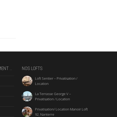
MENT …
NOS LOFTS
Loft Sentier – Privatisation /
Location
La Terrasse George V –
Privatisation / Location
Privatisation/ Location Manoir Loft
92, Nanterre