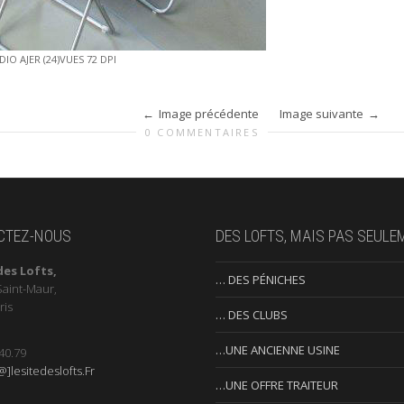
DIO AJER (24)VUES 72 DPI
Image précédente
Image suivante
0 COMMENTAIRES
CTEZ-NOUS
DES LOFTS, MAIS PAS SEULE
des Lofts,
… DES PÉNICHES
Saint-Maur,
ris
… DES CLUBS
…UNE ANCIENNE USINE
40.79
]lesitedeslofts.Fr
…UNE OFFRE TRAITEUR