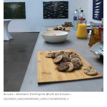
Accueil
»
Séminaire d’entreprise @Loft des Ecluses
»
262208520_642224493853823_204512162944395343_n