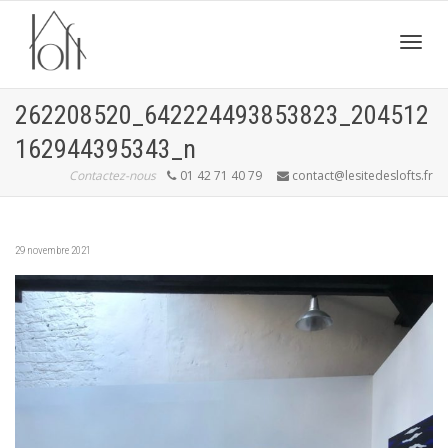
Active
262208520_642224493853823_204512
162944395343_n
navig
Contactez-nous
01 42 71 40 79
contact@lesitedeslofts.fr
29 novembre 2021