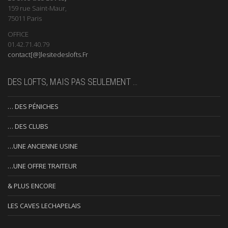
159 rue Saint-Maur,
75011 Paris
OFFICE
01.42.71.40.79
contact[@]lesitedeslofts.Fr
DES LOFTS, MAIS PAS SEULEMENT …
… DES PÉNICHES
… DES CLUBS
…UNE ANCIENNE USINE
…UNE OFFRE TRAITEUR
& PLUS ENCORE
LES CAVES LECHAPELAIS