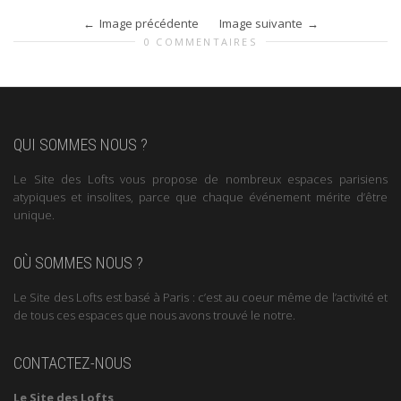
Image précédente
Image suivante
0 COMMENTAIRES
QUI SOMMES NOUS ?
Le Site des Lofts vous propose de nombreux espaces parisiens
atypiques et insolites, parce que chaque événement mérite d’être
unique.
OÙ SOMMES NOUS ?
Le Site des Lofts est basé à Paris : c’est au coeur même de l’activité et
de tous ces espaces que nous avons trouvé le notre.
CONTACTEZ-NOUS
Le Site des Lofts,