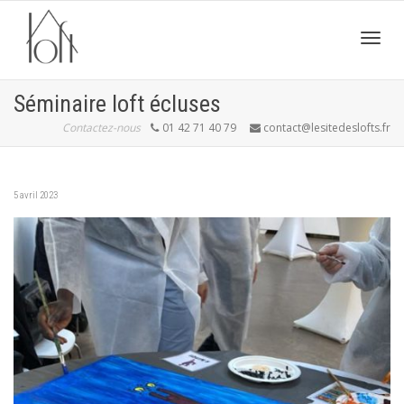
Active
Séminaire loft écluses
Contactez-nous
01 42 71 40 79
contact@lesitedeslofts.fr
navig
5 avril 2023