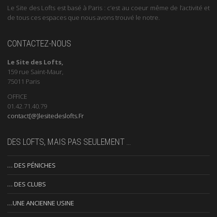
Le Site des Lofts est basé à Paris : c’est au coeur même de l’activité et
de tous ces espaces que nous avons trouvé le notre.
CONTACTEZ-NOUS
Le Site des Lofts,
159 rue Saint-Maur,
75011 Paris
OFFICE
01.42.71.40.79
contact[@]lesitedeslofts.Fr
DES LOFTS, MAIS PAS SEULEMENT …
… DES PÉNICHES
… DES CLUBS
…UNE ANCIENNE USINE