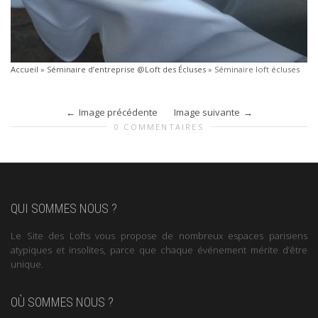
Accueil
»
Séminaire d’entreprise @Loft des Écluses
»
Séminaire loft écluses
Image précédente
Image suivante
0 COMMENTAIRES
QUI SOMMES NOUS ?
Le Site des Lofts vous propose de nombreux espaces parisiens
atypiques et insolites, parce que chaque événement mérite d’être
unique.
OÙ SOMMES NOUS ?