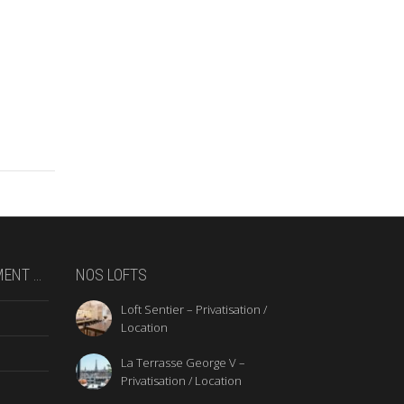
MENT …
NOS LOFTS
Loft Sentier – Privatisation /
Location
La Terrasse George V –
Privatisation / Location