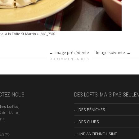
l à la Folie St Martin
»
IMG_7302
Image précédente
Image suivante
0 COMMENTAIRES
CTEZ-NOUS
DES LOFTS, MAIS PAS SEULE
des Lofts,
… DES PÉNICHES
Saint-Maur,
ris
… DES CLUBS
…UNE ANCIENNE USINE
40.79