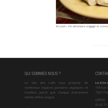
Accueil
»
Un séminaire engagé et convivia
QUI SOMMES NOUS ?
CONTA
Le Site des Lofts vous propose de
Le Site 
nombreux espaces parisiens atypiques et
159 rue 
insolites, parce que chaque événement
75011 Pa
mérite d’être unique.
OFFICE
01.42.71.