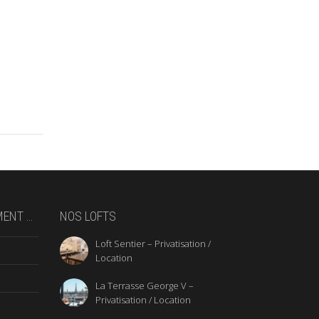
MENT …
NOS LOFTS
Loft Sentier – Privatisation /
Location
La Terrasse George V –
Privatisation / Location