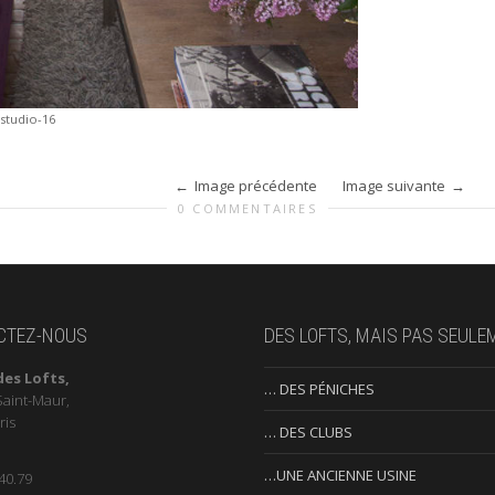
studio-16
Image précédente
Image suivante
0 COMMENTAIRES
CTEZ-NOUS
DES LOFTS, MAIS PAS SEULE
des Lofts,
… DES PÉNICHES
Saint-Maur,
ris
… DES CLUBS
…UNE ANCIENNE USINE
40.79