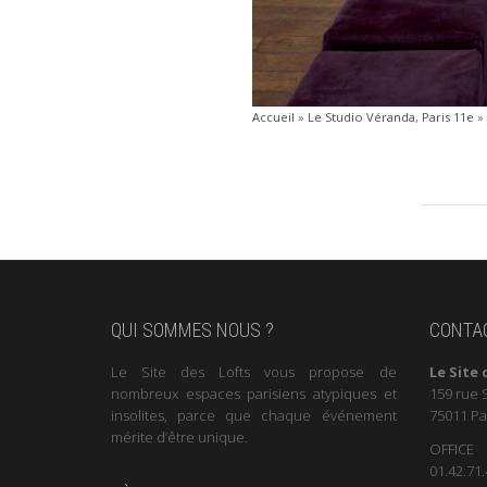
Accueil
»
Le Studio Véranda, Paris 11e
»
QUI SOMMES NOUS ?
CONTA
Le Site des Lofts vous propose de
Le Site 
nombreux espaces parisiens atypiques et
159 rue 
insolites, parce que chaque événement
75011 Pa
mérite d’être unique.
OFFICE
01.42.71.