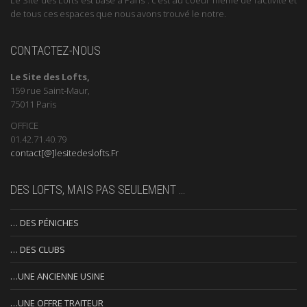
de tous ces espaces que nous avons trouvé le notre.
CONTACTEZ-NOUS
Le Site des Lofts,
159 rue Saint-Maur,
75011 Paris
OFFICE
01.42.71.40.79
contact[@]lesitedeslofts.Fr
DES LOFTS, MAIS PAS SEULEMENT …
… DES PÉNICHES
… DES CLUBS
…UNE ANCIENNE USINE
…UNE OFFRE TRAITEUR