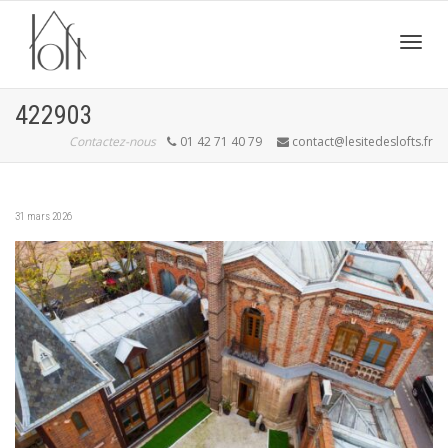
Active
422903
Contactez-nous
01 42 71 40 79
contact@lesitedeslofts.fr
navig
31 mars 2026