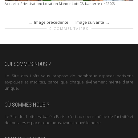
Accueil
»
Privatisation/ Location Manoir Loft 92, Nanterre
»
422903
Image précédente
Image suivante
0 COMMENTAIRES
QUI SOMMES NOUS ?
Le Site des Lofts vous propose de nombreux espaces parisiens
atypiques et insolites, parce que chaque événement mérite d’être
unique.
OÙ SOMMES NOUS ?
Le Site des Lofts est basé à Paris : c’est au coeur même de l’activité et
de tous ces espaces que nous avons trouvé le notre.