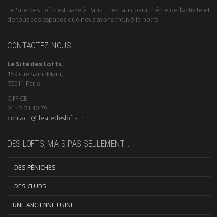
Le Site des Lofts est basé à Paris : c’est au coeur même de l’activité et
de tous ces espaces que nous avons trouvé le notre.
CONTACTEZ-NOUS
Le Site des Lofts,
159 rue Saint-Maur,
75011 Paris
OFFICE
01.42.71.40.79
contact[@]lesitedeslofts.Fr
DES LOFTS, MAIS PAS SEULEMENT …
… DES PÉNICHES
… DES CLUBS
…UNE ANCIENNE USINE