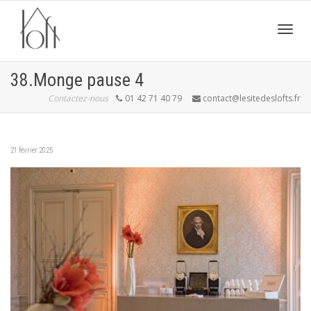
Active
38.Monge pause 4
Contactez-nous
01 42 71 40 79
contact@lesitedeslofts.fr
navig
21 février 2025