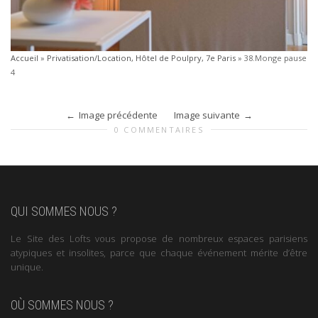
Accueil
»
Privatisation/Location, Hôtel de Poulpry, 7e Paris
»
38.Monge pause
4
Image précédente
Image suivante
0 COMMENTAIRES
QUI SOMMES NOUS ?
Le Site des Lofts vous propose de nombreux espaces parisiens
atypiques et insolites, parce que chaque événement mérite d’être
unique.
OÙ SOMMES NOUS ?