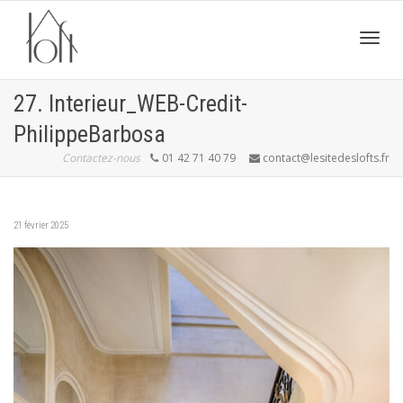
Active
27. Interieur_WEB-Credit-
PhilippeBarbosa
navig
Contactez-nous
01 42 71 40 79
contact@lesitedeslofts.fr
21 février 2025