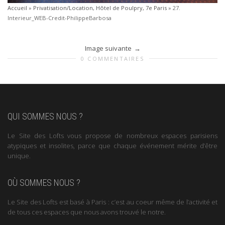
Accueil
»
Privatisation/Location, Hôtel de Poulpry, 7e Paris
»
27.
Interieur_WEB-Credit-PhilippeBarbosa
Image suivante
0 COMMENTAIRES
QUI SOMMES NOUS ?
Le Site des Lofts vous propose de nombreux espaces parisiens
atypiques et insolites, parce que chaque événement mérite d’être
unique.
OÙ SOMMES NOUS ?
Le Site des Lofts est basé à Paris : c’est au coeur même de l’activité et
de tous ces espaces que nous avons trouvé le notre.