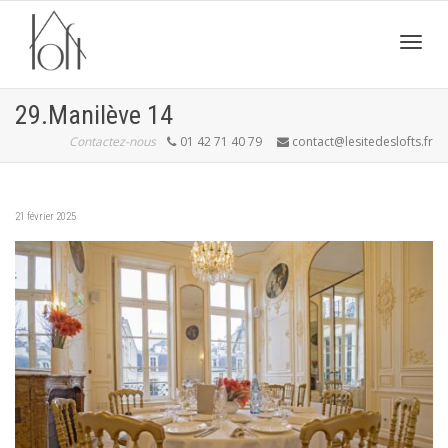
Active
29.Manilève 14
Contactez-nous
01 42 71 40 79
contact@lesitedeslofts.fr
navig
21 février 2025