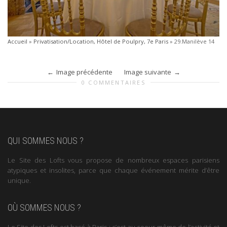
Accueil
»
Privatisation/Location, Hôtel de Poulpry, 7e Paris
»
29.Manilève 14
Image précédente
Image suivante
0 COMMENTAIRES
QUI SOMMES NOUS ?
Le Site des Lofts vous propose de nombreux espaces parisiens
atypiques et insolites, parce que chaque événement mérite d’être
unique.
OÙ SOMMES NOUS ?
Le Site des Lofts est basé à Paris : c’est au coeur même de l’activité et