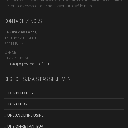
de tous ces espaces que nous avons trouvé le notre.
CONTACTEZ-NOUS
Le Site des Lofts,
159 rue Saint-Maur,
75011 Paris
OFFICE
01.42.71.40.79
contact[@]lesitedeslofts.Fr
DES LOFTS, MAIS PAS SEULEMENT …
… DES PÉNICHES
… DES CLUBS
…UNE ANCIENNE USINE
…UNE OFFRE TRAITEUR