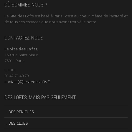
OÙ SOMMES NOUS ?
Le Site des Lofts est basé à Paris : c’est au coeur même de l’activité et
de tous ces espaces que nous avons trouvé le notre.
CONTACTEZ-NOUS
Le Site des Lofts,
159 rue Saint-Maur,
75011 Paris
OFFICE
01.42.71.40.79
contact[@]lesitedeslofts.Fr
DES LOFTS, MAIS PAS SEULEMENT …
… DES PÉNICHES
… DES CLUBS