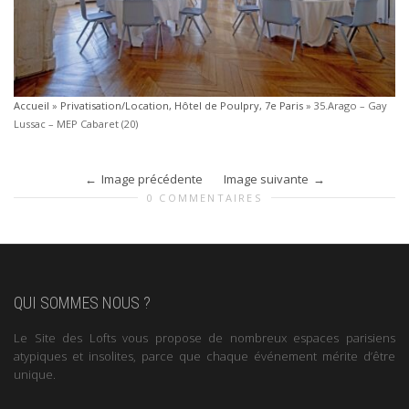
Accueil
»
Privatisation/Location, Hôtel de Poulpry, 7e Paris
»
35.Arago – Gay
Lussac – MEP Cabaret (20)
Image précédente
Image suivante
0 COMMENTAIRES
QUI SOMMES NOUS ?
Le Site des Lofts vous propose de nombreux espaces parisiens
atypiques et insolites, parce que chaque événement mérite d’être
unique.