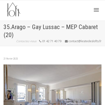
Active
35.Arago – Gay Lussac – MEP Cabaret
(20)
navig
Contactez-nous
01 42 71 40 79
contact@lesitedeslofts.fr
21 février 2025