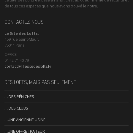
de tous ces espaces que nous avons trouvé le notre.
CONTACTEZ-NOUS
Le Site des Lofts,
159 rue Saint-Maur,
75011 Paris
OFFICE
01.42.71.40.79
contact[@]lesitedeslofts.Fr
DES LOFTS, MAIS PAS SEULEMENT …
… DES PÉNICHES
… DES CLUBS
…UNE ANCIENNE USINE
…UNE OFFRE TRAITEUR