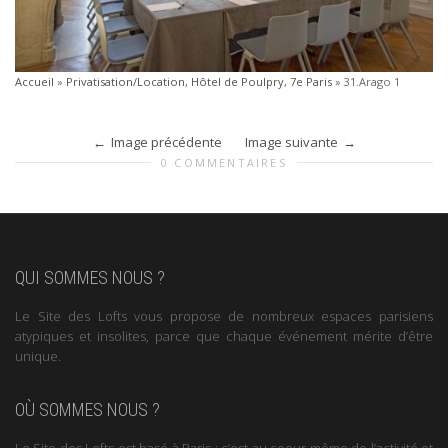
Accueil
»
Privatisation/Location, Hôtel de Poulpry, 7e Paris
»
31.Arago 1
Image précédente
Image suivante
0 COMMENTAIRES
QUI SOMMES NOUS ?
Le Site des Lofts vous propose de nombreux espaces parisiens
atypiques et insolites, parce que chaque événement mérite d’être
unique.
OÙ SOMMES NOUS ?
Le Site des Lofts est basé à Paris : c’est au coeur même de l’activité et