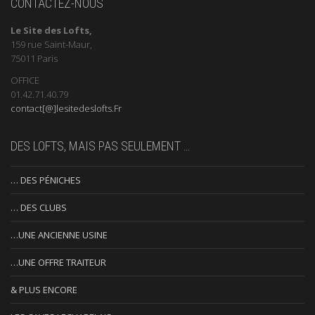
CONTACTEZ-NOUS
Le Site des Lofts,
159 rue Saint-Maur,
75011 Paris
OFFICE
01.42.71.40.79
contact[@]lesitedeslofts.Fr
DES LOFTS, MAIS PAS SEULEMENT …
… DES PÉNICHES
… DES CLUBS
…UNE ANCIENNE USINE
…UNE OFFRE TRAITEUR
& PLUS ENCORE