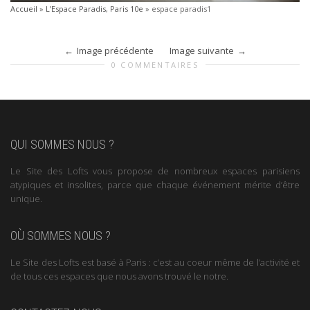
Accueil
»
L’Espace Paradis, Paris 10e
»
espace paradis1
Image précédente
Image suivante
0 COMMENTAIRES
QUI SOMMES NOUS ?
Le Site des Lofts vous propose de nombreux espaces parisiens
atypiques et insolites, parce que chaque événement mérite d’être
unique.
OÙ SOMMES NOUS ?
Le Site des Lofts est basé à Paris : c’est au coeur même de l’activité et
de tous ces espaces que nous avons trouvé le notre.