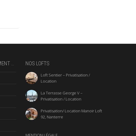
MENT …
NOS LOFTS
Loft Sentier – Privatisation /
Location
La Terrasse George V –
Privatisation / Location
Privatisation/ Location Manoir Loft
92, Nanterre
MENTION LÉGALE