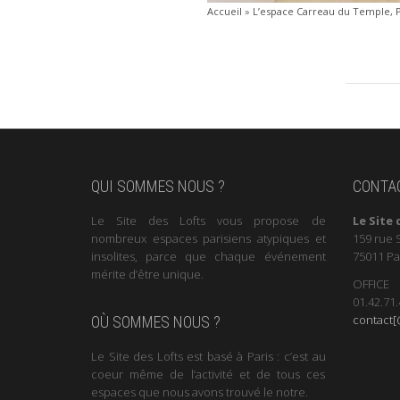
Accueil
»
L’espace Carreau du Temple, P
QUI SOMMES NOUS ?
CONTA
Le Site des Lofts vous propose de
Le Site 
nombreux espaces parisiens atypiques et
159 rue 
insolites, parce que chaque événement
75011 Pa
mérite d’être unique.
OFFICE
01.42.71.
contact[@
OÙ SOMMES NOUS ?
Le Site des Lofts est basé à Paris : c’est au
coeur même de l’activité et de tous ces
espaces que nous avons trouvé le notre.