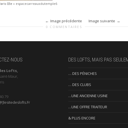
aris 03e
»
espacecarreauxdutemple6
Image précédente
Image suivante
0 COMMENTAIRES
CTEZ-NOUS
DES LOFTS, MAIS PAS SEULE
des Lofts,
… DES PÉNICHES
Saint-Maur,
ris
… DES CLUBS
…UNE ANCIENNE USINE
40.79
]lesitedeslofts.Fr
…UNE OFFRE TRAITEUR
& PLUS ENCORE