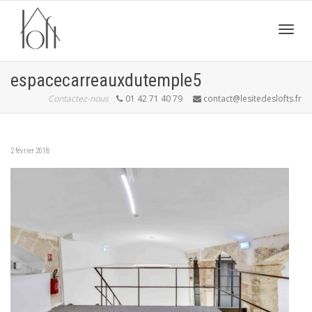
Active
espacecarreauxdutemple5
Contactez-nous
01 42 71 40 79
contact@lesitedeslofts.fr
navig
2 février 2018