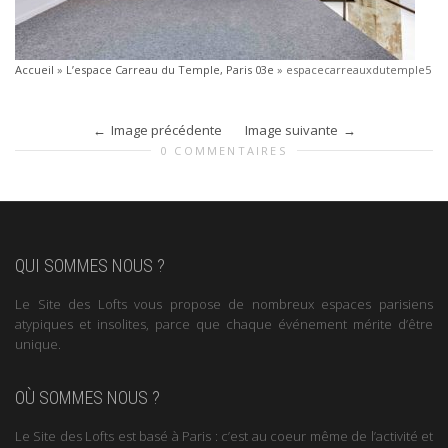
Accueil
»
L’espace Carreau du Temple, Paris 03e
»
espacecarreauxdutemple5
Image précédente
Image suivante
0 COMMENTAIRES
QUI SOMMES NOUS ?
Le Site des Lofts vous propose de nombreux espaces parisiens
atypiques et insolites, parce que chaque événement mérite d’être
unique.
OÙ SOMMES NOUS ?
Le Site des Lofts est basé à Paris : c’est au coeur même de l’activité et