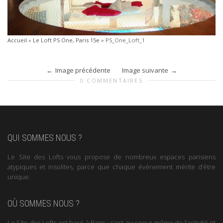
Accueil
»
Le Loft PS One, Paris 15e
»
PS_One_Loft_1
Image précédente
Image suivante
0 COMMENTAIRES
QUI SOMMES NOUS ?
Le Site des Lofts vous propose de nombreux espaces parisiens
atypiques et insolites, parce que chaque événement mérite d’être
unique.
OÙ SOMMES NOUS ?
Le Site des Lofts est basé à Paris : c’est au coeur même de l’activité et