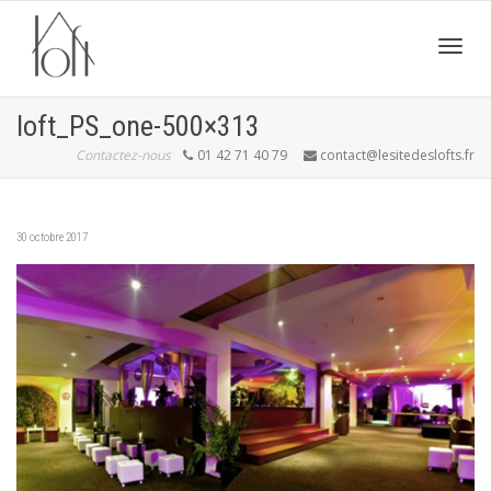
Active
loft_PS_one-500×313
Contactez-nous
01 42 71 40 79
contact@lesitedeslofts.fr
navig
30 octobre 2017