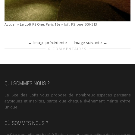
Accueil
»
Le Loft PS One, Paris 15e
»
loft_PS_one-500×313
Image précédente
Image suivante
0 COMMENTAIRES
QUI SOMMES NOUS ?
Le Site des Lofts vous propose de nombreux espaces parisiens
atypiques et insolites, parce que chaque événement mérite d’être
unique.
OÙ SOMMES NOUS ?
Le Site des Lofts est basé à Paris : c’est au coeur même de l’activité et