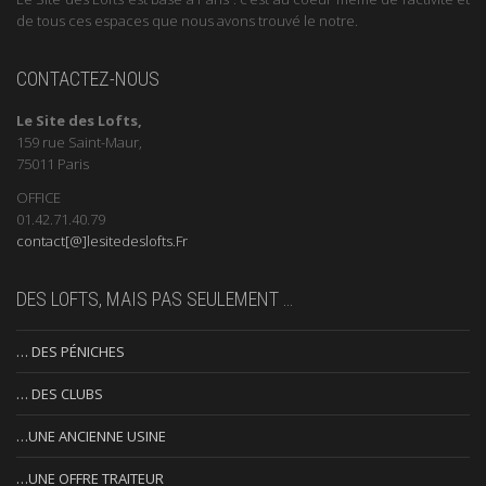
de tous ces espaces que nous avons trouvé le notre.
CONTACTEZ-NOUS
Le Site des Lofts,
159 rue Saint-Maur,
75011 Paris
OFFICE
01.42.71.40.79
contact[@]lesitedeslofts.Fr
DES LOFTS, MAIS PAS SEULEMENT …
… DES PÉNICHES
… DES CLUBS
…UNE ANCIENNE USINE
…UNE OFFRE TRAITEUR