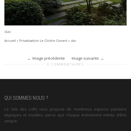
dav
Accueil
»
Privatisation Le Cloitre Ouvert
»
dav
Image précédente
Image suivante
0 COMMENTAIRES
QUI SOMMES NOUS ?
Le Site des Lofts vous propose de nombreux espaces parisiens
atypiques et insolites, parce que chaque événement mérite d’être
unique.