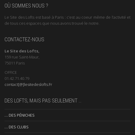
OÙ SOMMES NOUS ?
Le Site des Lofts est basé à Paris : c’est au coeur même de l’activité et
de tous ces espaces que nous avons trouvé le notre.
CONTACTEZ-NOUS
Le Site des Lofts,
159 rue Saint-Maur,
75011 Paris
OFFICE
01.42.71.40.79
contact[@]lesitedeslofts.Fr
DES LOFTS, MAIS PAS SEULEMENT …
… DES PÉNICHES
… DES CLUBS