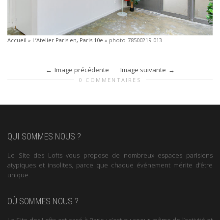
Accueil
»
L’Atelier Parisien, Paris 10e
»
photo-78500219-013
Image précédente
Image suivante
0 COMMENTAIRES
QUI SOMMES NOUS ?
Le Site des Lofts vous propose de nombreux espaces parisiens
atypiques et insolites, parce que chaque événement mérite d’être
unique.
OÙ SOMMES NOUS ?
Le Site des Lofts est basé à Paris : c’est au coeur même de l’activité et