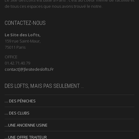
de tous ces espaces que nous avons trouvé le notre.
CONTACTEZ-NOUS
Le Site des Lofts,
159 rue Saint-Maur,
75011 Paris
OFFICE
01.42.71.40.79
contact[@]lesitedeslofts.Fr
DES LOFTS, MAIS PAS SEULEMENT …
… DES PÉNICHES
… DES CLUBS
…UNE ANCIENNE USINE
…UNE OFFRE TRAITEUR