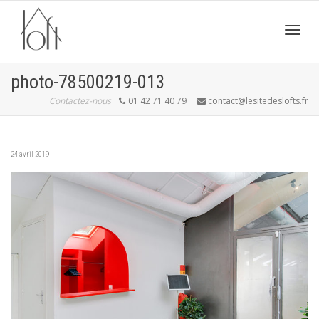
Active
photo-78500219-013
Contactez-nous
01 42 71 40 79
contact@lesitedeslofts.fr
navig
24 avril 2019