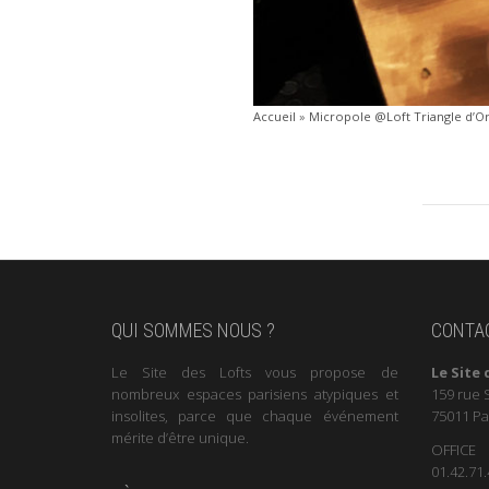
Accueil
»
Micropole @Loft Triangle d’O
QUI SOMMES NOUS ?
CONTA
Le Site des Lofts vous propose de
Le Site 
nombreux espaces parisiens atypiques et
159 rue 
insolites, parce que chaque événement
75011 Pa
mérite d’être unique.
OFFICE
01.42.71.