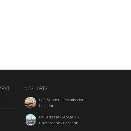
MENT …
NOS LOFTS
Loft Sentier – Privatisation /
Location
La Terrasse George V –
Privatisation / Location