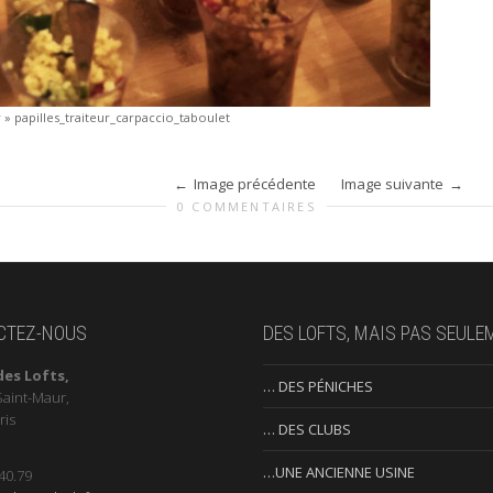
r
»
papilles_traiteur_carpaccio_taboulet
Image précédente
Image suivante
0 COMMENTAIRES
CTEZ-NOUS
DES LOFTS, MAIS PAS SEULE
des Lofts,
… DES PÉNICHES
Saint-Maur,
ris
… DES CLUBS
…UNE ANCIENNE USINE
40.79