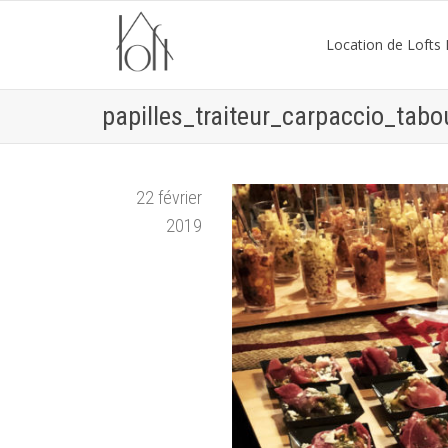
Location de Lofts P
papilles_traiteur_carpaccio_tabo
22 février
2019