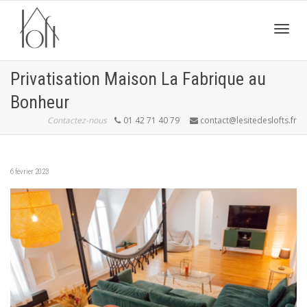
Active
Privatisation Maison La Fabrique au
Bonheur
navig
Contactez-nous
01 42 71 40 79
contact@lesitedeslofts.fr
6 février 2023