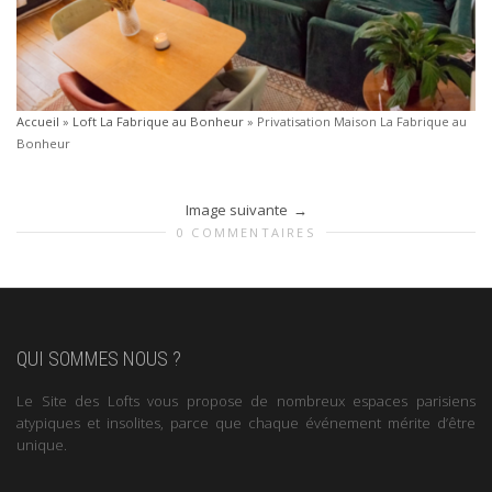
Accueil
»
Loft La Fabrique au Bonheur
»
Privatisation Maison La Fabrique au
Bonheur
Image suivante
0 COMMENTAIRES
QUI SOMMES NOUS ?
Le Site des Lofts vous propose de nombreux espaces parisiens
atypiques et insolites, parce que chaque événement mérite d’être
unique.