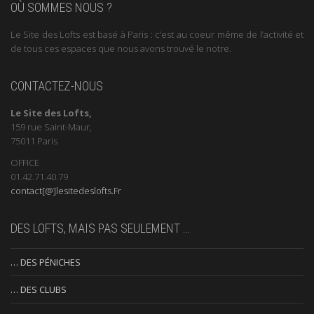
OÙ SOMMES NOUS ?
Le Site des Lofts est basé à Paris : c’est au coeur même de l’activité et
de tous ces espaces que nous avons trouvé le notre.
CONTACTEZ-NOUS
Le Site des Lofts,
159 rue Saint-Maur,
75011 Paris
OFFICE
01.42.71.40.79
contact[@]lesitedeslofts.Fr
DES LOFTS, MAIS PAS SEULEMENT …
… DES PÉNICHES
… DES CLUBS