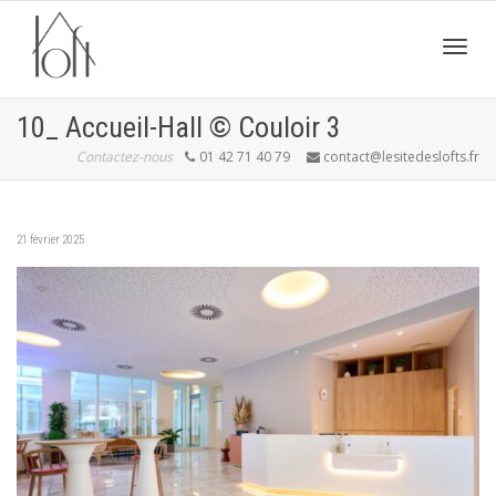
Active
10_ Accueil-Hall © Couloir 3
Contactez-nous
01 42 71 40 79
contact@lesitedeslofts.fr
navig
21 février 2025