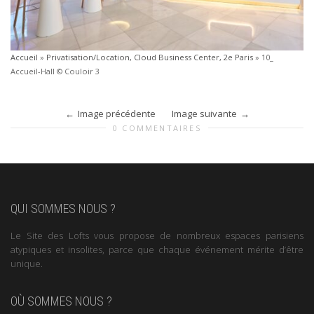
Accueil
»
Privatisation/Location, Cloud Business Center, 2e Paris
»
10_
Accueil-Hall © Couloir 3
Image précédente
Image suivante
0 COMMENTAIRES
QUI SOMMES NOUS ?
Le Site des Lofts vous propose de nombreux espaces parisiens
atypiques et insolites, parce que chaque événement mérite d’être
unique.
OÙ SOMMES NOUS ?