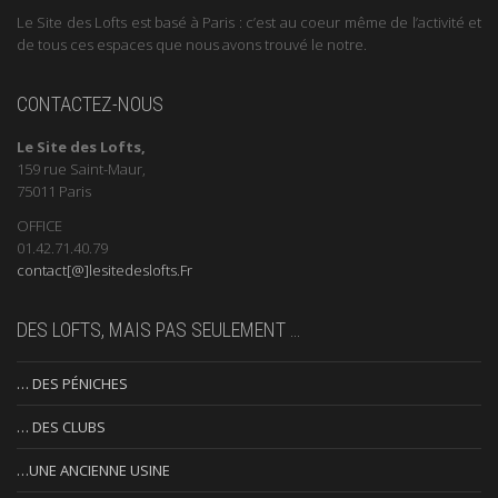
Le Site des Lofts est basé à Paris : c’est au coeur même de l’activité et
de tous ces espaces que nous avons trouvé le notre.
CONTACTEZ-NOUS
Le Site des Lofts,
159 rue Saint-Maur,
75011 Paris
OFFICE
01.42.71.40.79
contact[@]lesitedeslofts.Fr
DES LOFTS, MAIS PAS SEULEMENT …
… DES PÉNICHES
… DES CLUBS
…UNE ANCIENNE USINE