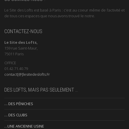
Le Site des Lofts est basé à Paris : c’est au coeur même de l’activité et
de tous ces espaces que nous avons trouvé le notre.
CONTACTEZ-NOUS
Le Site des Lofts,
159 rue Saint-Maur,
75011 Paris
OFFICE
01.42.71.40.79
contact[@]lesitedeslofts.Fr
DES LOFTS, MAIS PAS SEULEMENT …
… DES PÉNICHES
… DES CLUBS
…UNE ANCIENNE USINE