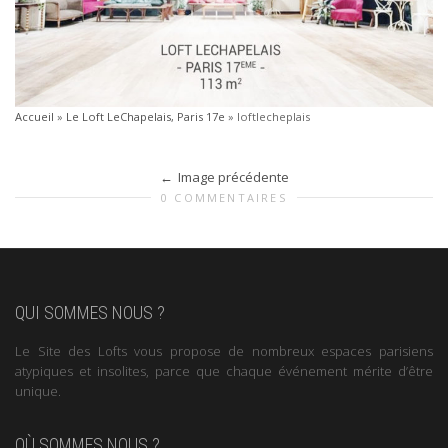
Accueil
»
Le Loft LeChapelais, Paris 17e
»
loftlecheplais
Image précédente
0 COMMENTAIRES
QUI SOMMES NOUS ?
Le Site des Lofts vous propose de nombreux espaces parisiens
atypiques et insolites, parce que chaque événement mérite d’être
unique.
OÙ SOMMES NOUS ?