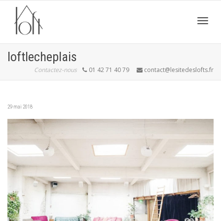
Active
loftlecheplais
Contactez-nous
01 42 71 40 79
contact@lesitedeslofts.fr
navig
29 mai 2018