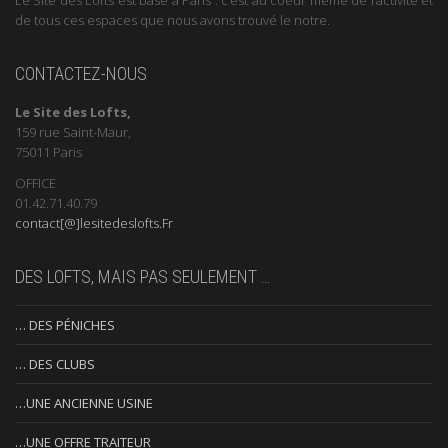
de tous ces espaces que nous avons trouvé le notre.
CONTACTEZ-NOUS
Le Site des Lofts,
159 rue Saint-Maur,
75011 Paris
OFFICE
01.42.71.40.79
contact[@]lesitedeslofts.Fr
DES LOFTS, MAIS PAS SEULEMENT …
… DES PÉNICHES
… DES CLUBS
…UNE ANCIENNE USINE
…UNE OFFRE TRAITEUR