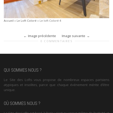
Accueil
»
Le Loft Coloré
»
Le loft Coloré 4
Image précédente
Image suivante
0 COMMENTAIRES
QUI SOMMES NOUS ?
Le Site des Lofts vous propose de nombreux espaces parisiens
atypiques et insolites, parce que chaque événement mérite d’être
unique.
OÙ SOMMES NOUS ?
Le Site des Lofts est basé à Paris : c’est au coeur même de l’activité et