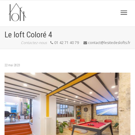
Active
Le loft Coloré 4
Contactez-nous
01 42 71 40 79
contact@lesitedeslofts.fr
navig
22 mai 2023