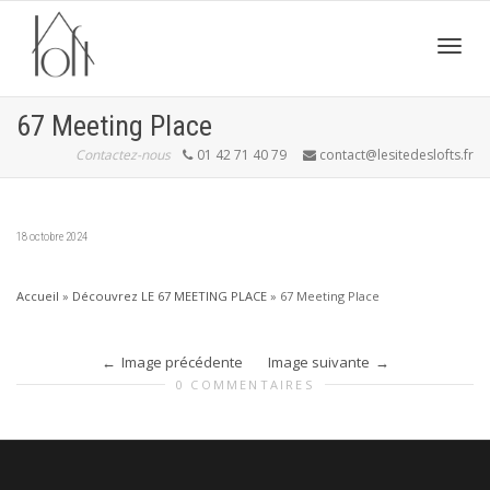
Active
67 Meeting Place
Contactez-nous
01 42 71 40 79
contact@lesitedeslofts.fr
navig
18 octobre 2024
Accueil
»
Découvrez LE 67 MEETING PLACE
»
67 Meeting Place
Image précédente
Image suivante
0 COMMENTAIRES