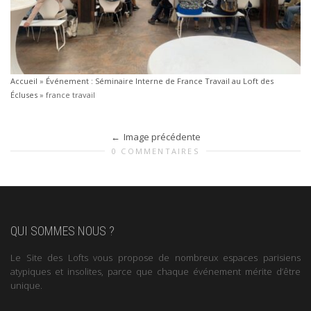
Accueil
»
Événement : Séminaire Interne de France Travail au Loft des
Écluses
»
france travail
Image précédente
0 COMMENTAIRES
QUI SOMMES NOUS ?
Le Site des Lofts vous propose de nombreux espaces parisiens
atypiques et insolites, parce que chaque événement mérite d’être
unique.