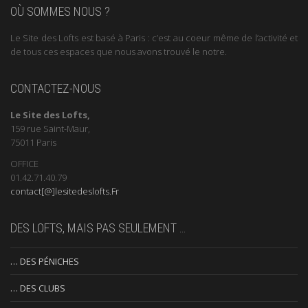
OÙ SOMMES NOUS ?
Le Site des Lofts est basé à Paris : c’est au coeur même de l’activité et
de tous ces espaces que nous avons trouvé le notre.
CONTACTEZ-NOUS
Le Site des Lofts,
159 rue Saint-Maur,
75011 Paris
OFFICE
01.42.71.40.79
contact[@]lesitedeslofts.Fr
DES LOFTS, MAIS PAS SEULEMENT …
… DES PÉNICHES
… DES CLUBS