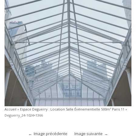
Accueil
»
Espace Deguerry : Location Salle Événementielle 500m² Paris 11
»
Deguerry_24-1024×1366
Image précédente
Image suivante