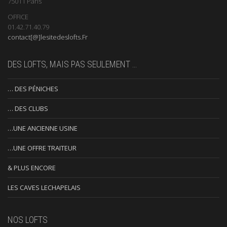
75011 Paris
OFFICE
01.42.71.40.79
contact[@]lesitedeslofts.Fr
DES LOFTS, MAIS PAS SEULEMENT …
… DES PÉNICHES
… DES CLUBS
…UNE ANCIENNE USINE
…UNE OFFRE TRAITEUR
& PLUS ENCORE
LES CAVES LECHAPELAIS
NOS LOFTS