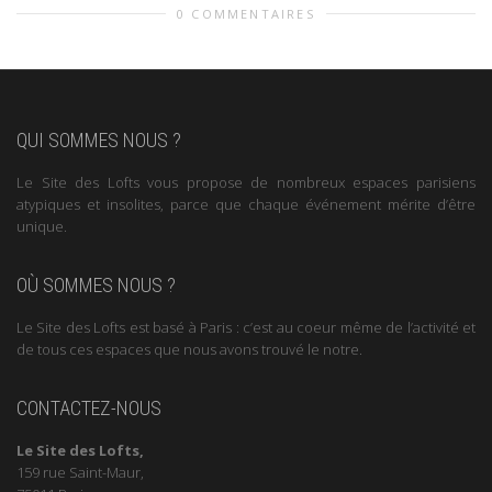
0 COMMENTAIRES
QUI SOMMES NOUS ?
Le Site des Lofts vous propose de nombreux espaces parisiens
atypiques et insolites, parce que chaque événement mérite d’être
unique.
OÙ SOMMES NOUS ?
Le Site des Lofts est basé à Paris : c’est au coeur même de l’activité et
de tous ces espaces que nous avons trouvé le notre.
CONTACTEZ-NOUS
Le Site des Lofts,
159 rue Saint-Maur,