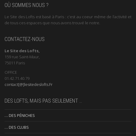
OÙ SOMMES NOUS ?
Le Site des Lofts est basé à Paris : c’est au coeur même de l’activité et
de tous ces espaces que nous avons trouvé le notre.
CONTACTEZ-NOUS
Le Site des Lofts,
159 rue Saint-Maur,
75011 Paris
OFFICE
01.42.71.40.79
contact[@]lesitedeslofts.Fr
DES LOFTS, MAIS PAS SEULEMENT …
… DES PÉNICHES
… DES CLUBS