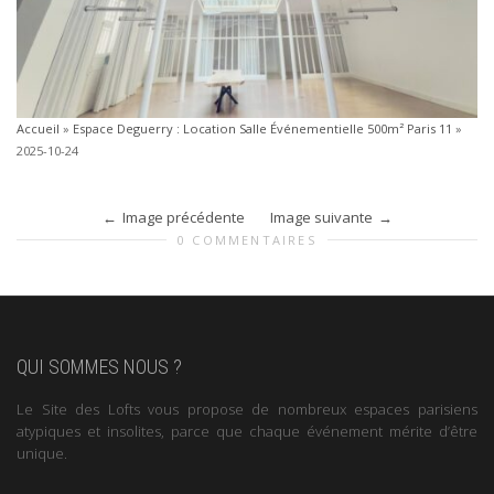
Accueil
»
Espace Deguerry : Location Salle Événementielle 500m² Paris 11
»
2025-10-24
Image précédente
Image suivante
0 COMMENTAIRES
QUI SOMMES NOUS ?
Le Site des Lofts vous propose de nombreux espaces parisiens
atypiques et insolites, parce que chaque événement mérite d’être
unique.