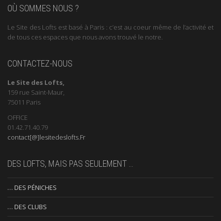
OÙ SOMMES NOUS ?
Le Site des Lofts est basé à Paris : c’est au coeur même de l’activité et
de tous ces espaces que nous avons trouvé le notre.
CONTACTEZ-NOUS
Le Site des Lofts,
159 rue Saint-Maur,
75011 Paris
OFFICE
01.42.71.40.79
contact[@]lesitedeslofts.Fr
DES LOFTS, MAIS PAS SEULEMENT …
… DES PÉNICHES
… DES CLUBS