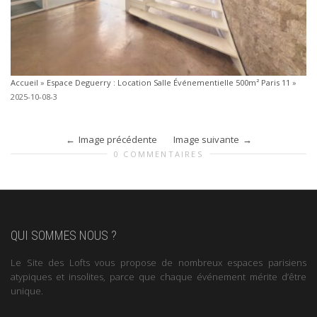
Accueil
»
Espace Deguerry : Location Salle Événementielle 500m² Paris 11
»
2025-10-08-3
Image précédente
Image suivante
0 COMMENTAIRES
QUI SOMMES NOUS ?
Le Site des Lofts vous propose de nombreux espaces parisiens
atypiques et insolites, parce que chaque événement mérite d’être
unique.