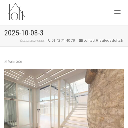
Active
2025-10-08-3
Contactez-nous
01 42 71 40 79
contact@lesitedeslofts.fr
navig
26 février 2026