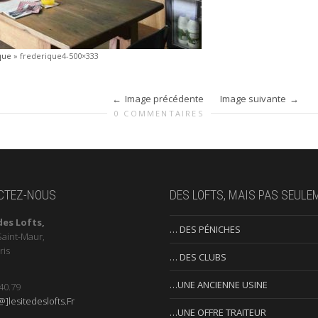
que
»
frederique4-500×333
Image précédente
Image suivante
0 COMMENTAIRES
CTEZ-NOUS
DES LOFTS, MAIS PAS SEULE
des Lofts,
… DES PÉNICHES
Saint-Maur,
ris
… DES CLUBS
…UNE ANCIENNE USINE
40.79
]lesitedeslofts.Fr
…UNE OFFRE TRAITEUR