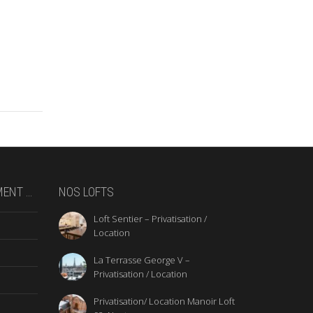
MENT …
NOS LOFTS
Loft Sentier – Privatisation /
Location
La Terrasse George V –
Privatisation / Location
Privatisation/ Location Manoir Loft