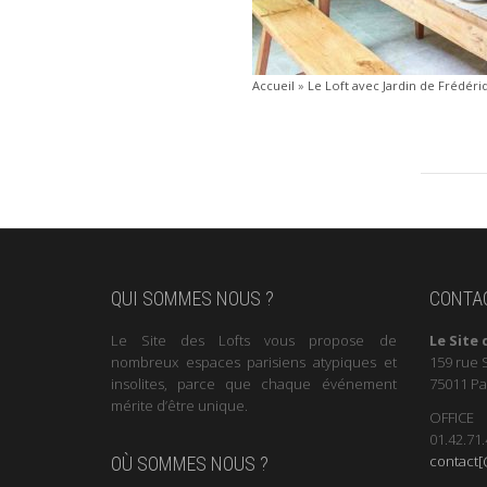
Accueil
»
Le Loft avec Jardin de Frédéri
QUI SOMMES NOUS ?
CONTA
Le Site des Lofts vous propose de
Le Site 
nombreux espaces parisiens atypiques et
159 rue 
insolites, parce que chaque événement
75011 Pa
mérite d’être unique.
OFFICE
01.42.71.
contact[@
OÙ SOMMES NOUS ?