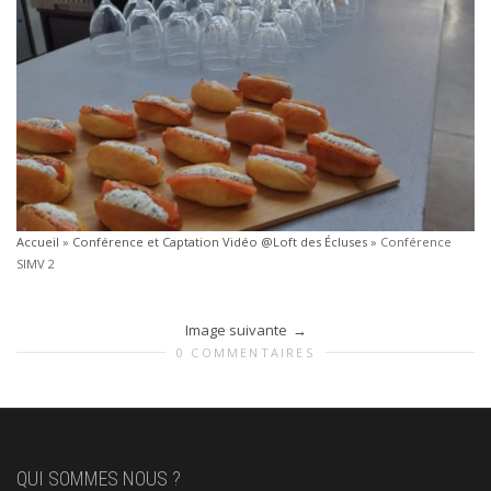
Accueil
»
Conférence et Captation Vidéo @Loft des Écluses
»
Conférence
SIMV 2
Image suivante
0 COMMENTAIRES
QUI SOMMES NOUS ?