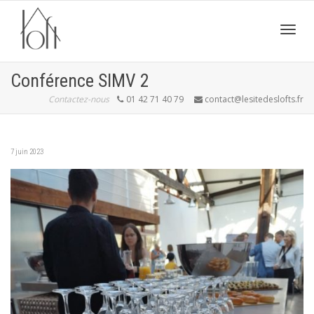
Active
Conférence SIMV 2
Contactez-nous
01 42 71 40 79
contact@lesitedeslofts.fr
navig
7 juin 2023