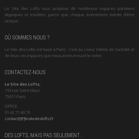
Le Site des Lofts vous propose de nombreux espaces parisiens
atypiques et insolites, parce que chaque événement mérite d’être
unique.
OÙ SOMMES NOUS ?
Le Site des Lofts est basé à Paris : c’est au coeur même de l’activité et
de tous ces espaces que nous avons trouvé le notre.
CONTACTEZ-NOUS
Le Site des Lofts,
159 rue Saint-Maur,
75011 Paris
OFFICE
01.42.71.40.79
contact[@]lesitedeslofts.Fr
DES LOFTS, MAIS PAS SEULEMENT …