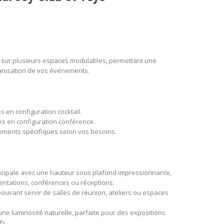
s sur plusieurs espaces modulables, permettant une
rganisation de vos événements.
 en configuration cocktail.
s en configuration conférence.
ements spécifiques selon vos besoins.
ncipale avec une hauteur sous plafond impressionnante,
entations, conférences ou réceptions.
ouvant servir de salles de réunion, ateliers ou espaces
une luminosité naturelle, parfaite pour des expositions
fs.