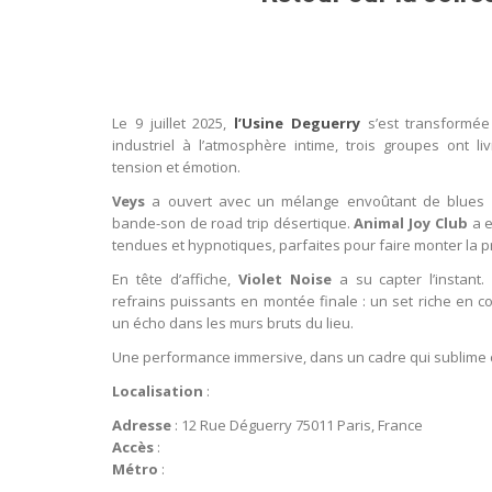
Le 9 juillet 2025,
l’Usine Deguerry
s’est transformée 
industriel à l’atmosphère intime, trois groupes ont li
tension et émotion.
Veys
a ouvert avec un mélange envoûtant de blues 
bande-son de road trip désertique.
Animal Joy Club
a e
tendues et hypnotiques, parfaites pour faire monter la p
En tête d’affiche,
Violet Noise
a su capter l’instant.
refrains puissants en montée finale : un set riche en c
un écho dans les murs bruts du lieu.
Une performance immersive, dans un cadre qui sublime 
Localisation
:
Adresse
: 12 Rue Déguerry 75011 Paris, France
Accès
:
Métro
: