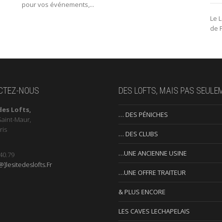
pour vos événements,...
Le 
de P
CTEZ-NOUS
DES LOFTS, MAIS PAS SEULE
des Lofts,
… DES PÉNICHES
Saint-Maur,
ris
… DES CLUBS
…UNE ANCIENNE USINE
40.79
]lesitedeslofts.Fr
…UNE OFFRE TRAITEUR
& PLUS ENCORE
LES CAVES LECHAPELAIS