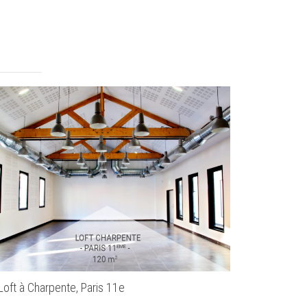
Loft à Charpente, Paris 11e
Le Loft Sous 