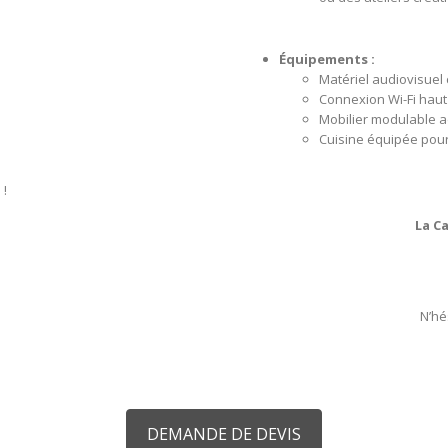
Équipements :
Matériel audiovisuel 
Connexion Wi-Fi haut 
Mobilier modulable a
Cuisine équipée pour 
i
!
La C
N’hé
DEMANDE DE DEVIS