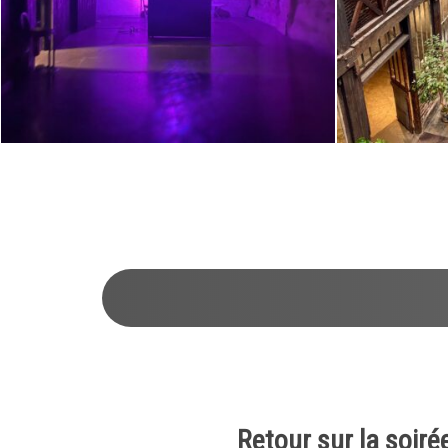
1
2
3
4
5
6
7
8
9
10
11
12
13
14
Retour sur la soiré