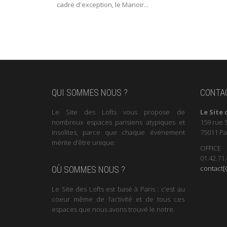
cadre d'exception, le Manoir...
QUI SOMMES NOUS ?
CONTA
Le Site des Lofts vous propose de
Le Site 
nombreux espaces parisiens atypiques et
159 rue 
insolites, parce que chaque événement
75011 Pa
mérite d’être unique.
OFFICE
01.42.71.
contact[@
OÙ SOMMES NOUS ?
Le Site des Lofts est basé à Paris : c’est au
coeur même de l’activité et de tous ces
espaces que nous avons trouvé le notre.