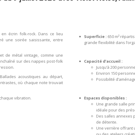
en écrin folk-rock. Dans ce lieu
Superficie :
650 m² réparti
vré une soirée saisissante, entre
grande flexibilité dans l’o
et de métal vintage, comme une
nchaîné sur des nappes post-folk
Capacité d’accueil :
ression.
Jusqu’à 200 personnes
Environ 150 personne
 Ballades acoustiques au départ,
Possibilité d’aménag
ontrastes, où chaque note trouvait
chaque vibration.
Espaces disponibles :
Une grande salle pri
idéale pour des prés
Des salles annexes p
de détente.
Une verrière offrant 
ou des ateliers créati