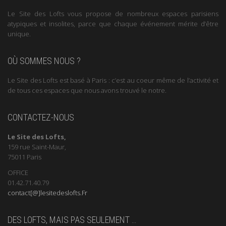
Le Site des Lofts vous propose de nombreux espaces parisiens
atypiques et insolites, parce que chaque événement mérite d’être
unique.
OÙ SOMMES NOUS ?
Le Site des Lofts est basé à Paris : c’est au coeur même de l’activité et
de tous ces espaces que nous avons trouvé le notre.
CONTACTEZ-NOUS
Le Site des Lofts,
159 rue Saint-Maur,
75011 Paris
OFFICE
01.42.71.40.79
contact[@]lesitedeslofts.Fr
DES LOFTS, MAIS PAS SEULEMENT …