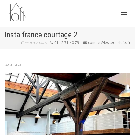
Active
Insta france courtage 2
Contactez-nous
01 42 71 40 79
contact@lesitedeslofts.fr
navig
24 avril 2023