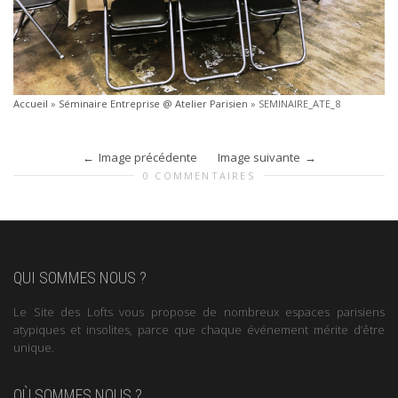
Accueil
»
Séminaire Entreprise @ Atelier Parisien
»
SEMINAIRE_ATE_8
Image précédente
Image suivante
0 COMMENTAIRES
QUI SOMMES NOUS ?
Le Site des Lofts vous propose de nombreux espaces parisiens
atypiques et insolites, parce que chaque événement mérite d’être
unique.
OÙ SOMMES NOUS ?