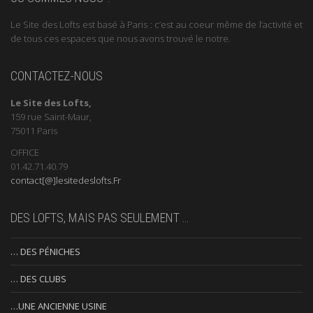
Le Site des Lofts est basé à Paris : c’est au coeur même de l’activité et
de tous ces espaces que nous avons trouvé le notre.
CONTACTEZ-NOUS
Le Site des Lofts,
159 rue Saint-Maur,
75011 Paris
OFFICE
01.42.71.40.79
contact[@]lesitedeslofts.Fr
DES LOFTS, MAIS PAS SEULEMENT …
… DES PÉNICHES
… DES CLUBS
…UNE ANCIENNE USINE