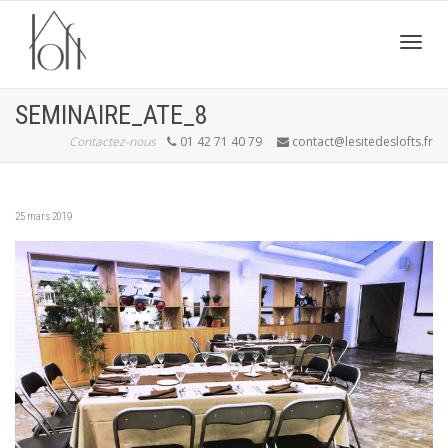
Active
SEMINAIRE_ATE_8
Contactez-nous
01 42 71 40 79
contact@lesitedeslofts.fr
navig
25 mars 2019