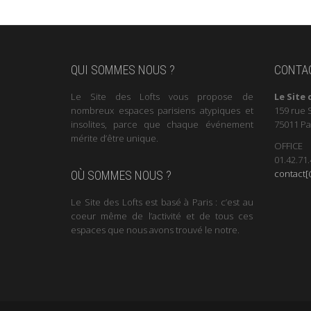
QUI SOMMES NOUS ?
CONTA
Le Site des Lofts vous propose de
Le Site 
nombreux espaces parisiens atypiques et
159 rue 
insolites, parce que chaque événement
75011 Pa
mérite d’être unique.
OFFICE
01.42.71.
contact[@
OÙ SOMMES NOUS ?
Le Site des Lofts est basé à Paris : c’est au
coeur même de l’activité et de tous ces
espaces que nous avons trouvé le notre.