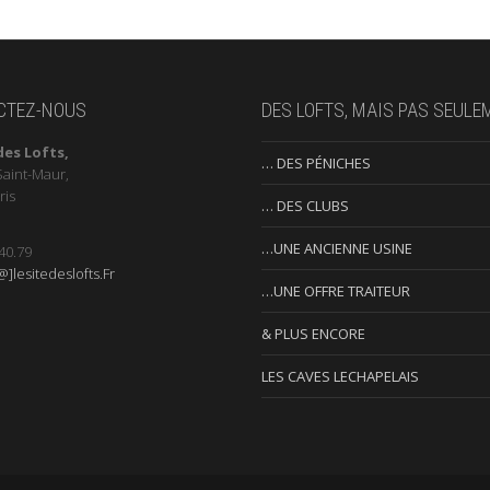
CTEZ-NOUS
DES LOFTS, MAIS PAS SEULE
des Lofts,
… DES PÉNICHES
Saint-Maur,
ris
… DES CLUBS
…UNE ANCIENNE USINE
40.79
]lesitedeslofts.Fr
…UNE OFFRE TRAITEUR
& PLUS ENCORE
LES CAVES LECHAPELAIS