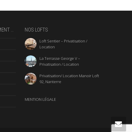
MENT …
NOS LOFTS
Loft Sentier – Privatisation /
Location
La Terrasse George V –
Privatisation / Location
Privatisation/ Location Manoir Loft
92, Nanterre
MENTION LÉGALE