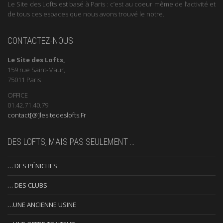
Le Site des Lofts est basé à Paris : c’est au coeur même de l’activité et
de tous ces espaces que nous avons trouvé le notre.
CONTACTEZ-NOUS
Le Site des Lofts,
159 rue Saint-Maur,
75011 Paris
OFFICE
01.42.71.40.79
contact[@]lesitedeslofts.Fr
DES LOFTS, MAIS PAS SEULEMENT …
… DES PÉNICHES
… DES CLUBS
…UNE ANCIENNE USINE