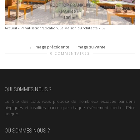
Accueil
»
Privatisation/Location, La Maison d’Architecte
»
59
Image précédente
Image suivante
0 COMMENTAIRES
QUI SOMMES NOUS ?
Le Site des Lofts vous propose de nombreux espaces parisiens
atypiques et insolites, parce que chaque événement mérite d’être
unique.
OÙ SOMMES NOUS ?