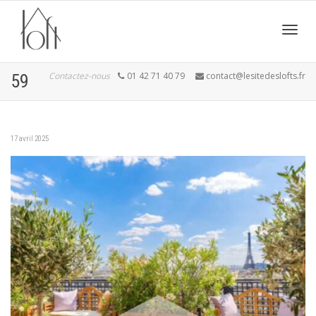
Active
Contactez-nous
01 42 71 40 79
contact@lesitedeslofts.fr
59
navig
17 avril 2025