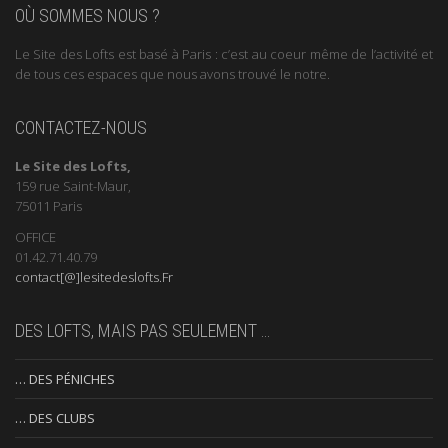
OÙ SOMMES NOUS ?
Le Site des Lofts est basé à Paris : c’est au coeur même de l’activité et
de tous ces espaces que nous avons trouvé le notre.
CONTACTEZ-NOUS
Le Site des Lofts,
159 rue Saint-Maur,
75011 Paris
OFFICE
01.42.71.40.79
contact[@]lesitedeslofts.Fr
DES LOFTS, MAIS PAS SEULEMENT …
… DES PÉNICHES
… DES CLUBS