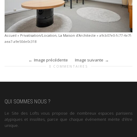
Accueil
»
Privatisation/Location, La Maison d’Architecte
»
a9cb07e0-fc77-4e7f-
aea7-a9e50de0c318
Image précédente
Image suivante
0 COMMENTAIRES
QUI SOMMES NOUS ?
Le Site des Lofts vous propose de nombreux espaces parisiens
atypiques et insolites, parce que chaque événement mérite d’être
unique.