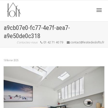
Active
a9cb07e0-fc77-4e7f-aea7-
a9e50de0c318
navig
Contactez-nous
01 42 71 40 79
contact@lesitedeslofts.fr
19 février 2025