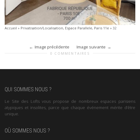
Accueil
»
Privatisation/Localisation, Espace Parallele, Paris 11e
»
32
Image précédente
Image suivante
0 COMMENTAIRES
QUI SOMMES NOUS ?
Le Site des Lofts vous propose de nombreux espaces parisiens
atypiques et insolites, parce que chaque événement mérite d’être
unique.
OÙ SOMMES NOUS ?