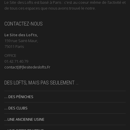
Le Site des Lofts est basé à Paris : c’est au coeur même de l’activité et
de tous ces espaces que nous avons trouvé le notre.
CONTACTEZ-NOUS
Le Site des Lofts,
159 rue Saint-Maur,
75011 Paris
OFFICE
01.42.71.40.79
contact[@]lesitedeslofts.Fr
DES LOFTS, MAIS PAS SEULEMENT …
… DES PÉNICHES
… DES CLUBS
…UNE ANCIENNE USINE