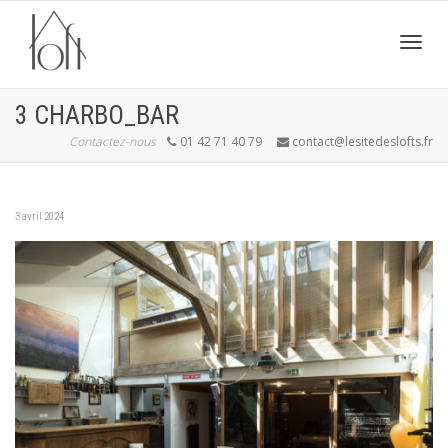
Active
3 CHARBO_BAR
Contactez-nous
01 42 71 40 79
contact@lesitedeslofts.fr
navig
3 avril 2024