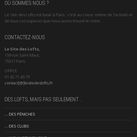
OÙ SOMMES NOUS ?
Le Site des Lofts est basé à Paris : c’est au coeur même de l’activité et
de tous ces espaces que nous avons trouvé le notre.
CONTACTEZ-NOUS
Le Site des Lofts,
159 rue Saint-Maur,
75011 Paris
OFFICE
01.42.71.40.79
contact[@]lesitedeslofts.Fr
DES LOFTS, MAIS PAS SEULEMENT …
… DES PÉNICHES
… DES CLUBS