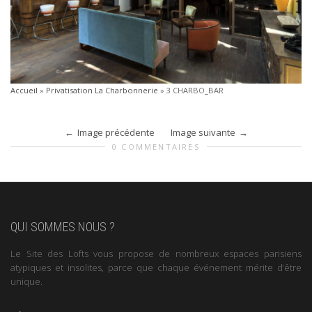
Accueil
»
Privatisation La Charbonnerie
»
3 CHARBO_BAR
Image précédente
Image suivante
0 COMMENTAIRES
QUI SOMMES NOUS ?
Le Site des Lofts vous propose de nombreux espaces parisiens
atypiques et insolites, parce que chaque événement mérite d’être
unique.