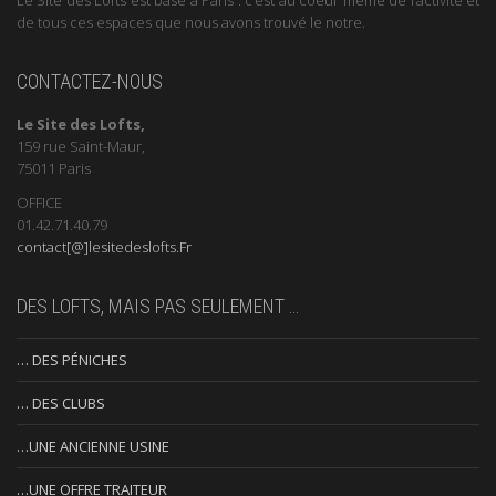
de tous ces espaces que nous avons trouvé le notre.
CONTACTEZ-NOUS
Le Site des Lofts,
159 rue Saint-Maur,
75011 Paris
OFFICE
01.42.71.40.79
contact[@]lesitedeslofts.Fr
DES LOFTS, MAIS PAS SEULEMENT …
… DES PÉNICHES
… DES CLUBS
…UNE ANCIENNE USINE
…UNE OFFRE TRAITEUR