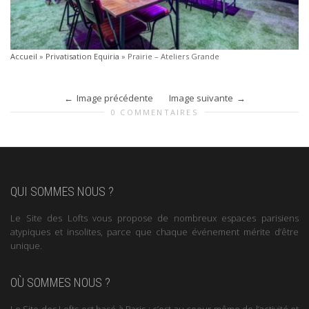
Accueil
»
Privatisation Equiria
»
Prairie – Ateliers Grande
Image précédente
Image suivante
0 COMMENTAIRES
QUI SOMMES NOUS ?
Le Site des Lofts vous propose de nombreux espaces parisiens
atypiques et insolites, parce que chaque événement mérite d’être
unique.
OÙ SOMMES NOUS ?
Le Site des Lofts est basé à Paris : c’est au coeur même de l’activité et