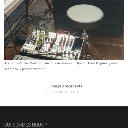
Accueil
»
Patrick Watson tourne son nouveau clip à L’Usine Deguerry avec
Area Box
»
patrick watson
Image précédente
0 COMMENTAIRES
QUI SOMMES NOUS ?