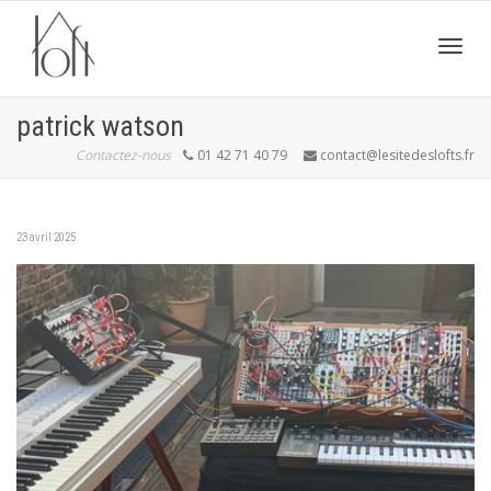
Active
patrick watson
Contactez-nous
01 42 71 40 79
contact@lesitedeslofts.fr
navig
23 avril 2025