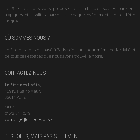
Le Site des Lofts vous propose de nombreux espaces parisiens
atypiques et insolites, parce que chaque événement mérite d’être
unique.
OÙ SOMMES NOUS ?
Le Site des Lofts est basé à Paris : c’est au coeur même de l’activité et
de tous ces espaces que nous avons trouvé le notre.
CONTACTEZ-NOUS
Le Site des Lofts,
159 rue Saint-Maur,
75011 Paris
OFFICE
01.42.71.40.79
contact[@]lesitedeslofts.Fr
DES LOFTS, MAIS PAS SEULEMENT …